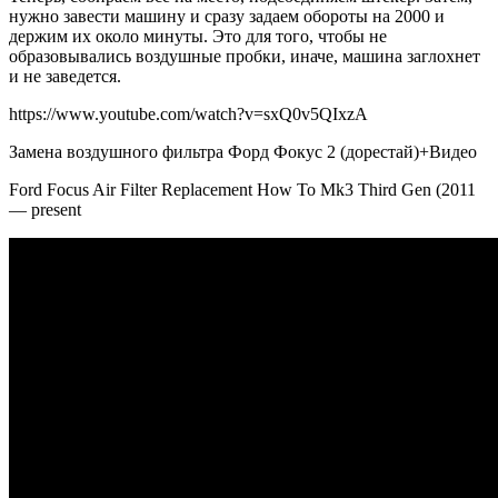
нужно завести машину и сразу задаем обороты на 2000 и
держим их около минуты. Это для того, чтобы не
образовывались воздушные пробки, иначе, машина заглохнет
и не заведется.
https://www.youtube.com/watch?v=sxQ0v5QIxzA
Замена воздушного фильтра Форд Фокус 2 (дорестай)+Видео
Ford Focus Air Filter Replacement How To Mk3 Third Gen (2011
— present