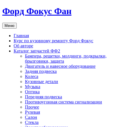
Перейти
Форд Фокус Фан
к
содержимому
Меню
Главная
Курс по кузовному ремонту Форд Фокус
Об авторе
Каталог запчастей ФФ2
Бампера, решетки, молдинги, подкрылки,
брызговики, защита
Двигатель и навесное оборудование
Задняя подвеска
Колеса
Кузовные детали
Музыка
Оптика
Передняя подвеска
Противоугонная система сигнализации
Прочее
Рулевая
Салон
Стекла