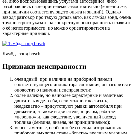
её, либо воспользовавшись услугами автосервиса, либо
разобравшись с «неприятелем» самостоятельно (конечно же,
при наличии соответствующего опыта и знаний). Однако
заводя разговор про такую деталь авто, как лямбда зонд, очень
трудно строго указать на конкретную неисправность и заявить
о её неповторимости, но можно ориентироваться на
характерные признаки.
Лямбда зонд bosch
Признаки неисправности
очевидный: при наличии на приборной панели
соответствующего индикатора состояния, он загорится и
оповестит о наличии неисправности;
более далекие, но наиболее характерные и заметные:
двигатель ведет себя, если можно так сказать,
неадекватно – присутствуют рывки автомобиля при
движении, а также и двигатель, в целом, работает
«неровно» и, как следствие, увеличенный расход
топлива (бензина, дизеля, не принципиально);
менее заметные, особенно без специализированных
приборов: выхлопы стали «богаты» вредным угарным