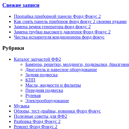
Свежие записи
Пропайка приборной панели Форд Фокус 2
Как снять панель приборов форд фокус 2 своими руками
Замена ремня генератора форд фокус 2
Замена трубки высокого давления Форд Фокус 2
Чистка испарителя кондиционера форд фокус
Рубрики
Каталог запчастей ФФ2
Бампера, решетки, молдинги, подкрылки, брызгови
Двигатель и навесное оборудование
Задняя подвеска
КПП
Масла, жидкости и фильтры
Передняя подвеска
Рулевая
Электрооборудование
Музыка
Обзоры, тест-драйвы, новинки Форд Фокус
Полезные советы для ФФ2
Разборка Форд Фокус 2
Ремонт Форд Фокус 2