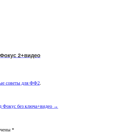
 Фокус 2+видео
ые советы для ФФ2
.
д Фокус без ключа+видео
→
ечены
*