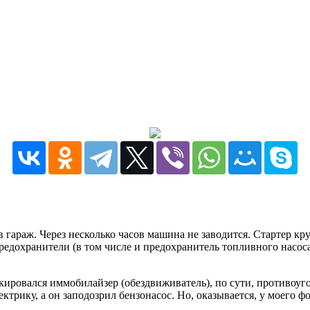
гараж. Через несколько часов машина не заводится. Стартер кру
редохранители (в том числе и предохранитель топливного насоса
локировался иммобилайзер (обездвиживатель), по сути, противоуг
лектрику, а он заподозрил бензонасос. Но, оказывается, у моего ф