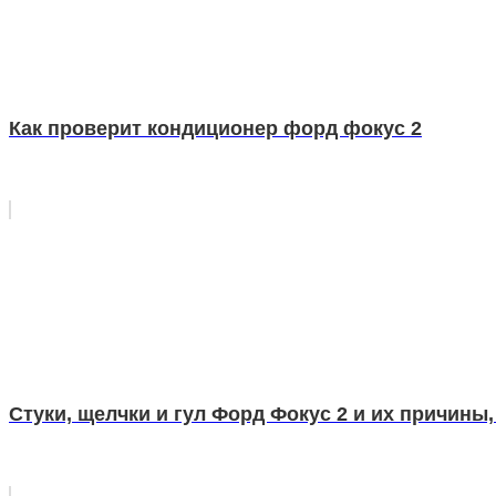
Как проверит кондиционер форд фокус 2
Стуки, щелчки и гул Форд Фокус 2 и их причин