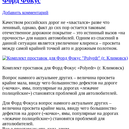
Форд Фокус
Добавить комментарий
Качеством российских дорог не «хвастался» разве что
ленивый, однако, факт до сих пор остается таковым:
отечественное дорожное покрытие – это истинный вызов «на
прочность» для наших автомобилей. Одним из спасений в
данной ситуации является увеличение клиренса – просвета
между самой крайней точкой авто и дорожным полотном.
Комплект проставок для Форд Фокус «Polyedr» (г. Климовск)
Вопрос намного актуальнее других – величина просвета
крайне мала, ввиду чего большинство дефектов на дороге
(«кочки», ямы, популярные на дорогах «лежачие
полицейские») становятся проблемой для автолюбителей.
Для Форд Фокуса вопрос намного актуальнее других –
величина просвета крайне мала, ввиду чего большинство
дефектов на дороге («кочки», ямы, популярные на дорогах
«лежачие полицейские») становятся проблемой для
автолюбителей.
Все о проставках: что, куда, зачем