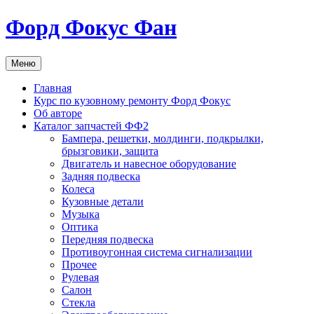
Перейти
Форд Фокус Фан
к
содержимому
Меню
Главная
Курс по кузовному ремонту Форд Фокус
Об авторе
Каталог запчастей ФФ2
Бампера, решетки, молдинги, подкрылки,
брызговики, защита
Двигатель и навесное оборудование
Задняя подвеска
Колеса
Кузовные детали
Музыка
Оптика
Передняя подвеска
Противоугонная система сигнализации
Прочее
Рулевая
Салон
Стекла