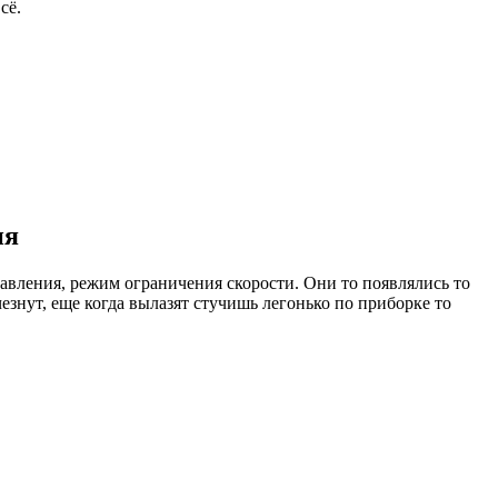
сё.
ия
равления, режим ограничения скорости. Они то появлялись то
езнут, еще когда вылазят стучишь легонько по приборке то