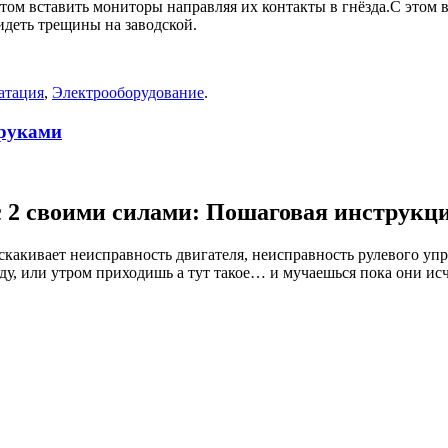
том вставить мониторы направляя их контакты в гнёзда.С этом в
деть трещины на заводской.
атация
,
Электрооборудование
.
 руками
с 2 своими силами: Пошаговая инструкц
ыскакивает неисправность двигателя, неисправность рулевого уп
ду, или утром приходишь а тут такое… и мучаешься пока они исч