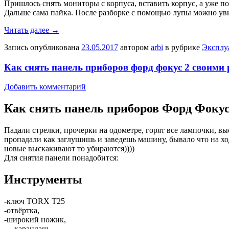
Пришлось снять мониторы с корпуса, вставить корпус, а уже по
Дальше сама пайка. После разборке с помощью лупы можно уви
Читать далее
→
Запись опубликована
23.05.2017
автором
arbi
в рубрике
Эксплу
Как снять панель приборов форд фокус 2 своими
Добавить комментарий
Как снять панель приборов Форд Фоку
Падали стрелки, прочерки на одометре, горят все лампочки, в
пропадали как заглушишь и заведешь машину, бывало что на хо
новые выскакивают то убираются))))
Для снятия панели понадобится:
Инструменты
-ключ TORX T25
-отвёртка,
-широкий ножик,
— карандаш.