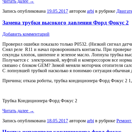
Читать далее
→
Запись опубликована
19.05.2017
автором
arbi
в рубрике
Двигате
Замена трубки высокого давления Форд Фокус 2
Добавить комментарий
Проверил ошибки показало только Р0532. (Низкий сигнал датч
Снял реле R11 и начал проворонивать контакты. При проверке 
секунды хлопок, шипение и зеленое масло. Лопнула трубка высо
Получается с электроникой, муфтой и компрессором все нормал
связано с блоком GEM? Зимой меняли моторчик отопителя салон
С лопнувшей трубкой насколько я понимаю ситуация обычная д
Причина; отказа роботы, трубка кондиционера Форд Фокус 2 1
Трубка Кондиционера Форд Фокус 2
Читать далее
→
Запись опубликована
18.05.2017
автором
arbi
в рубрике
Ремонт
Чистка испарителя кондиционера форд фокус