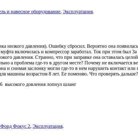
ль и навесное оборудование
,
Эксплуатация
.
ика низкого давления). Ошибку сбросил. Вероятно она появила
муфта включилась и компрессор заработал. Ток при этом был 3а 
кого давления. Странно, что при заправке она оставалась целой
ьно а проблема где-то в другом месте? Почему не включается ве
а и снимая заслонку могли где-то в нем нарушить контакт или 
ля машины возрастом 8 лет. Ее поменяю. Что проверять дальше?
,6 высокого довления лопнул шланг
 Форд Фокус 2
,
Эксплуатация
.