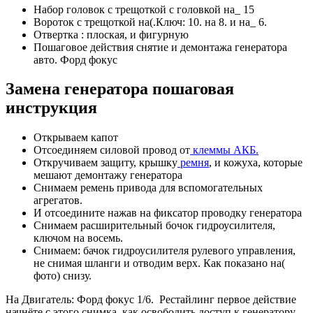
Набор головок с трещоткой с головкой на_ 15
Вороток с трещоткой на(.Ключ: 10. на 8. и на_ 6.
Отвертка : плоская, и фигурную
Пошаговое действия снятие и демонтажа генератора
авто. Форд фокус
Замена генератора пошаговая
инструкция
Открываем капот
Отсоединяем силовой провод от
клеммы АКБ.
Откручиваем защиту, крышку
ремня
, и кожуха, которые
мешают демонтажу генератора
Снимаем ремень привода для вспомогательных
агрегатов.
И отсоедините нажав на фиксатор проводку генератора
Снимаем расширительный бочок гидроусилителя,
ключом на восемь.
Снимаем: бачок гидроусилителя рулевого управления,
не снимая шланги и отводим верх. Как показано на(
фото) снизу.
На Двигатель: Форд фокус 1/6. Рестайлинг первое действие
начнёте с этого снимка. как освободить доступ к генератору.