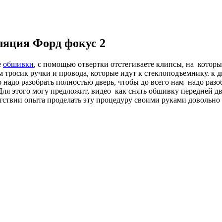
яция Форд фокус 2
е
обшивки
, с помощью отвертки отстегиваете клипсы, на котор
тросик ручки и провода, которые идут к стеклоподъемнику. к две
что надо разобрать полностью дверь, чтобы до всего нам надо раз
 Для этого могу предложит, видео как снять обшивку передней 
утствии опыта проделать эту процедуру своими руками доволь