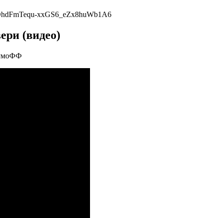
agDhdFmTequ-xxGS6_eZx8huWb1A6
ери (видео)
ШумоФФ