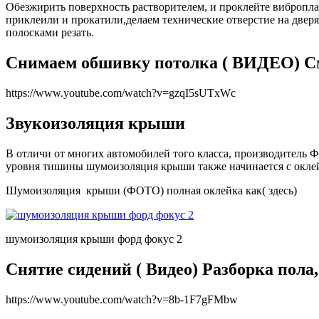
Обезжирить поверхность растворителем, и проклейте виброплас
приклеили и прокатили,делаем технические отверстие на дверях
полосками резать.
Снимаем обшивку потолка ( ВИДЕО) См
https://www.youtube.com/watch?v=gzqI5sUTxWc
Звукоизоляция крыши
В отличи от многих автомобилей того класса, производитель
уровня тишины шумоизоляция крыши также начинается с окле
Шумоизоляция крыши (ФОТО) полная оклейка как( здесь)
шумоизоляция крыши форд фокус 2
Снятие сидений ( Видео) Разборка пола
https://www.youtube.com/watch?v=8b-1F7gFMbw