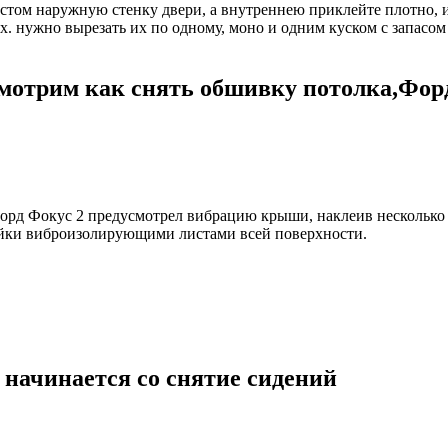
том наружную стенку двери, а внутреннею приклейте плотно, ин
. нужно вырезать их по одному, моно и одним куском с запасом 
отрим как снять обшивку потолка,Форд
 Форд Фокус 2 предусмотрел вибрацию крыши, наклеив нескольк
йки виброизолирующими листами всей поверхности.
, начинается со снятие сидений