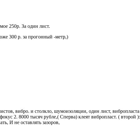
мое 250р. За один лист.
же 300 р. за прогонный -метр,)
 листов, вибро. и столкло, шумоизоляции, один лист, вибропла
окус 2. 8000 тысяч рубле,( Сперва) клеят вибропласт. ( второй 
ть, И не оставлять зазоров,