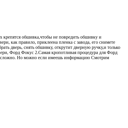
ых крепятся обшивка,чтобы не повредить обшивку и
ри, как правило, приклеена пленка с завода, его снимете
обрать дверь, снять обшивку, открутит дверную ручку,и только
двери, Форд Фокус 2.Самая кропотливая процедура для Форд
но сложно. Но можно если имеешь информацию Смотрим