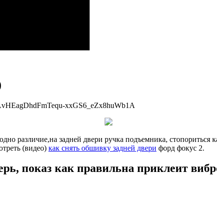
)
t=PLvHEagDhdFmTequ-xxGS6_eZx8huWb1A
одно различие,на задней двери ручка подъемника, стопориться к
треть (видео)
как снять обшивку задней двери
форд фокус 2.
рь, показ как правильна приклеит вибр