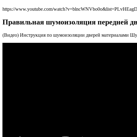
https://www.youtube.com/watch?v=blncWNVbo0o&list=PLvHE
Правильная шумоизоляция передней дв
(Видео) Инструкция по шумоизоляции дверей материалами 