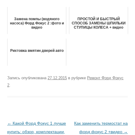
Замена помпы (водяного
ПРОСТОЙ И БЫСТРЫЙ
насоса) Форд Фокус 2 :фото и
СПОСОБ ЗАМЕНЫ ШПИЛЬКИ
видео
СТУПИЦЫ КОЛЕСА + видео
Рихтовка вмятин дверей авто
Запись опубликована
27.12.2015
в рубрике
Ремонт Форд Фокус
2
.
Навигация
←
Какой Форд Фокус 1 лучше
Как заменить термостат на
по
купить: обзор, комплектации,
форд фокус 2 +видео
→