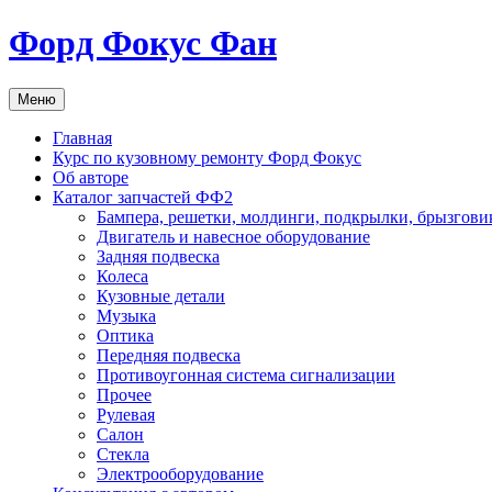
Перейти
Форд Фокус Фан
к
содержимому
Меню
Главная
Курс по кузовному ремонту Форд Фокус
Об авторе
Каталог запчастей ФФ2
Бампера, решетки, молдинги, подкрылки, брызгови
Двигатель и навесное оборудование
Задняя подвеска
Колеса
Кузовные детали
Музыка
Оптика
Передняя подвеска
Противоугонная система сигнализации
Прочее
Рулевая
Салон
Стекла
Электрооборудование